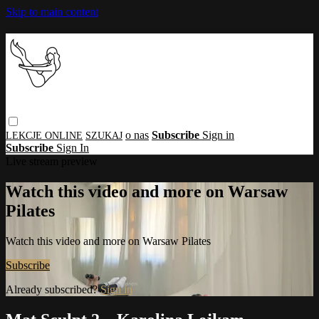
Skip to main content
o nas
Subscribe
Sign in
Subscribe
Sign In
Live stream preview
Watch this video and more on Warsaw
Pilates
Watch this video and more on Warsaw Pilates
Subscribe
Already subscribed?
Sign in