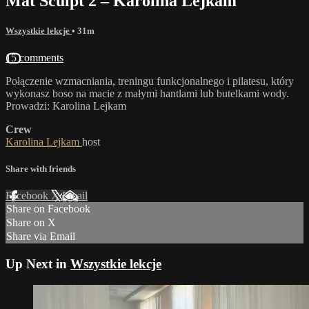
Mat Sculpt 2 – Karolina Lejkam
Wszystkie lekcje
• 31m
15 comments
Połączenie wzmacniania, treningu funkcjonalnego i pilatesu, który
wykonasz boso na macie z małymi hantlami lub butelkami wody.
Prowadzi: Karolina Lejkam
Crew
Karolina Lejkam
host
Share with friends
Facebook
X
Email
Share on Facebook
Share on X
Share via Email
Up Next in
Wszystkie lekcje