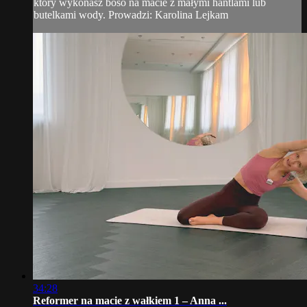
który wykonasz boso na macie z małymi hantlami lub
butelkami wody. Prowadzi: Karolina Lejkam
34:28
Reformer na macie z wałkiem 1 – Anna ...