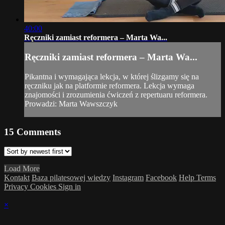
40:00
Ręczniki zamiast reformera – Marta Wa...
Ręczniki zamiast reformera – Marta Wa...
Pikantna i wymagająca lekcja, w której ślizgamy się na
ręczniku jak na platformie reformera. Lekcja wymaga
znajomości i zrozumienia ćwiczeń z repertuaru reformera.
Prowadzi: Marta Wawszczyk
15
Comments
Load More
Kontakt
Baza pilatesowej wiedzy
Instagram
Facebook
Help
Terms
Privacy
Cookies
Sign in
×