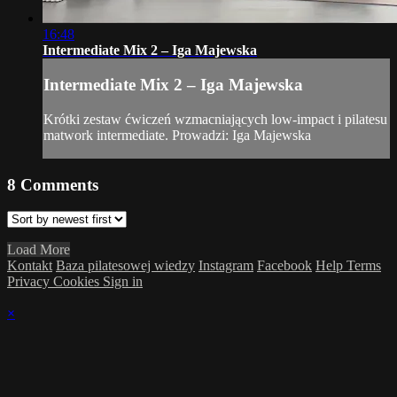
16:48
Intermediate Mix 2 – Iga Majewska
Intermediate Mix 2 – Iga Majewska
Krótki zestaw ćwiczeń wzmacniających low-impact i pilatesu
matwork intermediate. Prowadzi: Iga Majewska
8
Comments
Load More
Kontakt
Baza pilatesowej wiedzy
Instagram
Facebook
Help
Terms
Privacy
Cookies
Sign in
×