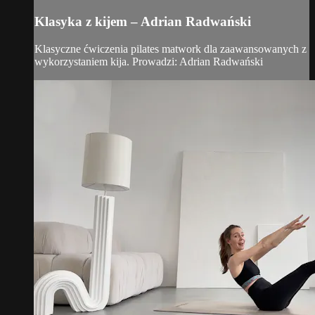
Klasyka z kijem – Adrian Radwański
Klasyczne ćwiczenia pilates matwork dla zaawansowanych z
wykorzystaniem kija. Prowadzi: Adrian Radwański