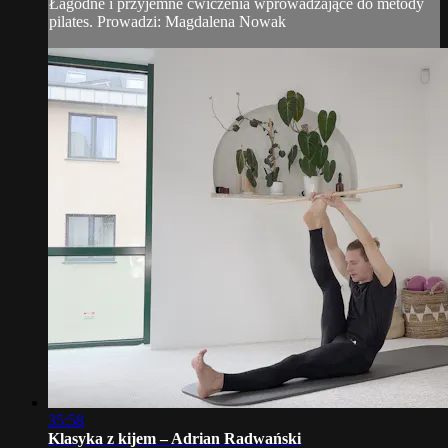
Łagodne i przyjemne ćwiczenia wprowadzające do metody
pilates. Prowadzi: Magdalena Nowak
35:58
Klasyka z kijem – Adrian Radwański