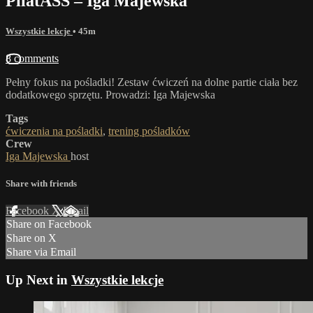
PilatASS – Iga Majewska
Wszystkie lekcje
• 45m
8 comments
Pełny fokus na pośladki! Zestaw ćwiczeń na dolne partie ciała bez
dodatkowego sprzętu. Prowadzi: Iga Majewska
Tags
ćwiczenia na pośladki
,
trening pośladków
Crew
Iga Majewska
host
Share with friends
Facebook
X
Email
Share on Facebook
Share on X
Share via Email
Up Next in
Wszystkie lekcje