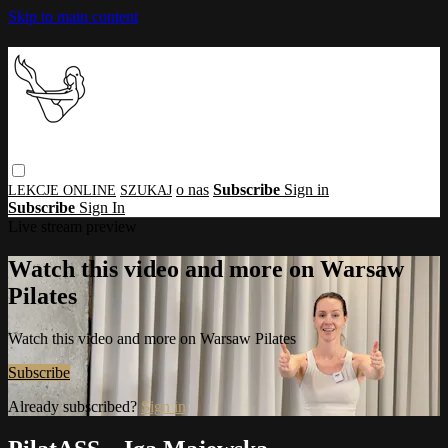
Skip to main content
o nas
Subscribe
Sign in
Subscribe
Sign In
Live stream preview
Watch this video and more on Warsaw
Pilates
Watch this video and more on Warsaw Pilates
Subscribe
Already subscribed?
Sign in