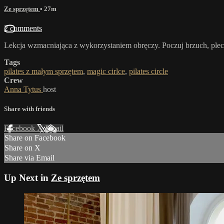
Ze sprzętem
• 27m
2 comments
Lekcja wzmacniająca z wykorzystaniem obręczy. Poczuj brzuch, plec
Tags
pilates z małym sprzętem
,
magic cirlce
,
pilates circle
Crew
Anna Tytus
host
Share with friends
Facebook
X
Email
Share on Facebook
Share on X
Share via Email
Up Next in
Ze sprzętem