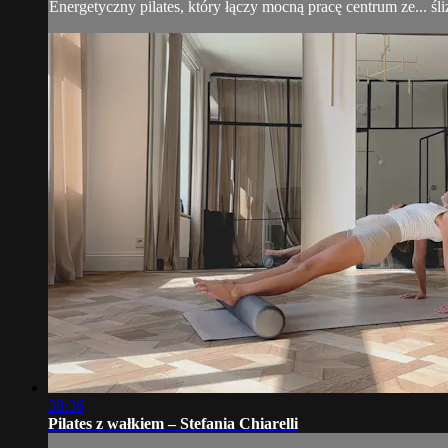
Energetyczny pilates, który łączy mocną pracę centrum ze... 
38:36
Pilates z wałkiem – Stefania Chiarelli