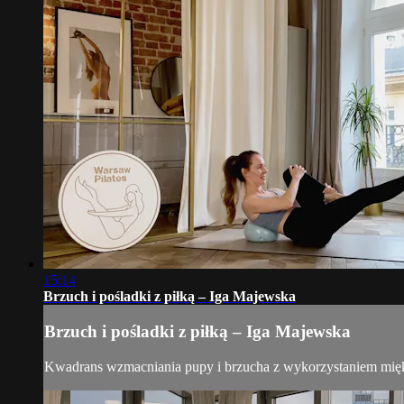
15:14
Brzuch i pośladki z piłką – Iga Majewska
Brzuch i pośladki z piłką – Iga Majewska
Kwadrans wzmacniania pupy i brzucha z wykorzystaniem miękk