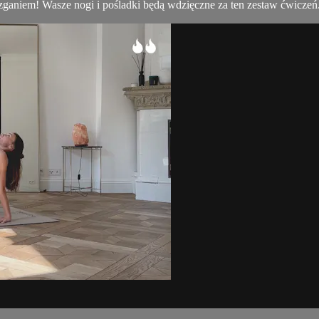
ślizganiem! Wasze nogi i pośladki będą wdzięczne za ten zestaw ćwicze