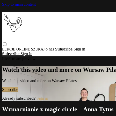
Skip to main content
o nas
Subscribe
Sign in
Subscribe
Sign In
Live stream preview
Watch this video and more on Warsaw Pila
Watch this video and more on Warsaw Pilates
Subscribe
Already subscribed?
Sign in
Wzmacnianie z magic circle – Anna Tytus