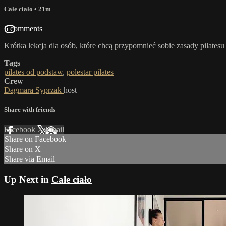
Całe ciało
• 21m
6 comments
Krótka lekcja dla osób, które chcą przypomnieć sobie zasady pilates
Tags
pilates od podstaw
,
polestar pilates
Crew
Dagmara Syprzak
host
Share with friends
Facebook
X
Email
Share on Facebook
Share on X
Share via Email
Up Next in
Całe ciało