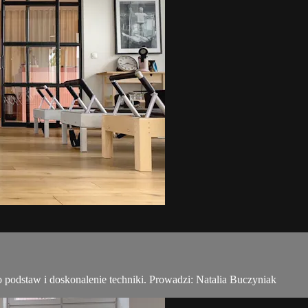
o podstaw i doskonalenie techniki. Prowadzi: Natalia Buczyniak