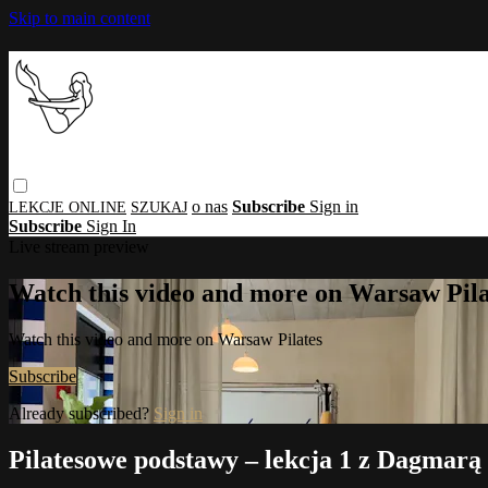
Skip to main content
o nas
Subscribe
Sign in
Subscribe
Sign In
Live stream preview
Watch this video and more on Warsaw Pila
Watch this video and more on Warsaw Pilates
Subscribe
Already subscribed?
Sign in
Pilatesowe podstawy – lekcja 1 z Dagmarą