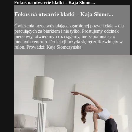
Fokus na otwarcie klatki – Kaja Słomc...
Fokus na otwarcie klatki – Kaja Słomc...
Ćwiczenia przeciwdziałające zgarbionej pozycji ciała – dla
pracujących za biurkiem i nie tylko. Prostujemy odcinek
piersiowy, otwieramy i rozciągamy, nie zapominając o
mocnym centrum. Do lekcji przyda się ręcznik zwinięty w
rulon. Prowadzi: Kaja Słomczyńska