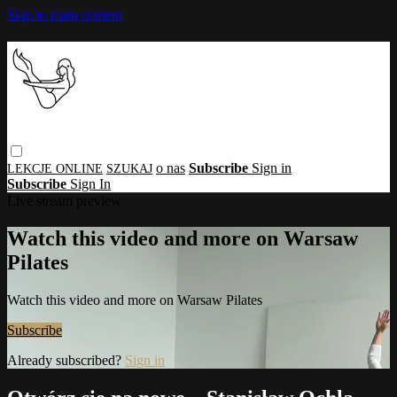
Skip to main content
o nas
Subscribe
Sign in
Subscribe
Sign In
Live stream preview
Watch this video and more on Warsaw
Pilates
Watch this video and more on Warsaw Pilates
Subscribe
Already subscribed?
Sign in