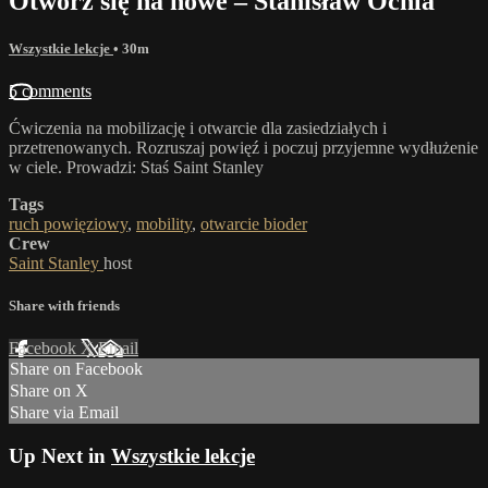
Otwórz się na nowe – Stanisław Ochla
Wszystkie lekcje
• 30m
5 comments
Ćwiczenia na mobilizację i otwarcie dla zasiedziałych i
przetrenowanych. Rozruszaj powięź i poczuj przyjemne wydłużenie
w ciele. Prowadzi: Staś Saint Stanley
Tags
ruch powięziowy
,
mobility
,
otwarcie bioder
Crew
Saint Stanley
host
Share with friends
Facebook
X
Email
Share on Facebook
Share on X
Share via Email
Up Next in
Wszystkie lekcje