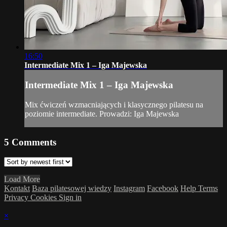
16:50
Intermediate Mix 1 – Iga Majewska
Intermediate Mix 1 – Iga Majewska
Mix ćwiczeń wzmacniających i klasycznego pilatesu na
poziomie intermediate. Prowadzi: Iga Majewska
5
Comments
Load More
Kontakt
Baza pilatesowej wiedzy
Instagram
Facebook
Help
Terms
Privacy
Cookies
Sign in
×