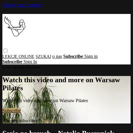
Skip to main content
o nas
Subscribe
Sign in
Subscribe
Sign In
Live stream preview
Watch this video and more on Warsaw
Pilates
Watch this video and more on Warsaw Pilates
Subscribe
Already subscribed?
Sign in