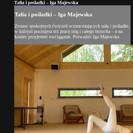
Talia i pośladki – Iga Majewska
Talia i pośladki – Iga Majewska
Zestaw spokojnych ćwiczeń wzmacniających talię i pośladki,
w którym poczujesz też pracę nóg i całego brzucha – a na
koniec przyjemne rozciąganie. Prowadzi: Iga Majewska