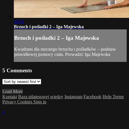
16:53
Brzuch i pośladki 2 – Iga Majewska
Brzuch i pośladki 2 – Iga Majewska
Kwadrans dla mocnego brzucha i pośladków – podstaw
prawidłowej postawy ciała. Prowadzi: Iga Majewska
5
Comments
Load More
Kontakt
Baza pilatesowej wiedzy
Instagram
Facebook
Help
Terms
Privacy
Cookies
Sign in
×