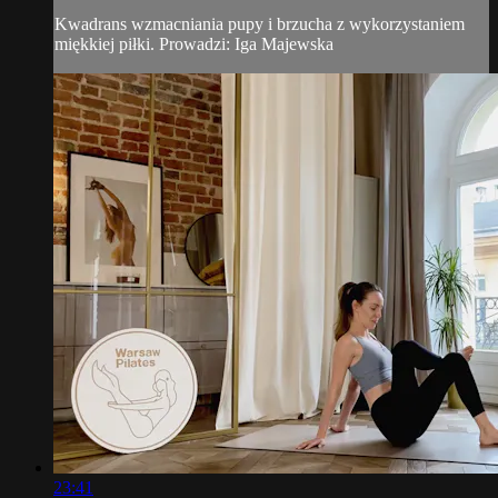
Kwadrans wzmacniania pupy i brzucha z wykorzystaniem
miękkiej piłki. Prowadzi: Iga Majewska
23:41