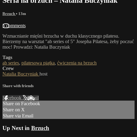
Seria na brzuch – Natalia Buczyniak
Brzuch
• 13m
5 comments
Wzmacnianie mięśni brzucha w duchu klasycznego pilatesu.
Bierzemy na warsztat "ab series of 5" Josepha Pilatesa, żeby poczuć
moc! Prowadzi: Natalia Buczyniak
Tags
ab series
,
pilatesowa piątka
,
ćwiczenia na brzuch
Crew
Natalia Buczyniak
host
Share with friends
Facebook
X
Email
Share on Facebook
Share on X
Share via Email
Up Next in
Brzuch