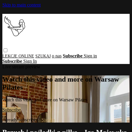
Skip to main content
o nas
Subscribe
Sign in
Subscribe
Sign In
Live stream preview
Watch this video and more on Warsaw
Pilates
Watch this video and more on Warsaw Pilates
Subscribe
Already subscribed?
Sign in