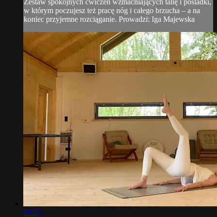
Zestaw spokojnych ćwiczeń wzmacniających talię i pośladki,
w którym poczujesz też pracę nóg i całego brzucha – a na
koniec przyjemne rozciąganie. Prowadzi: Iga Majewska
16:53