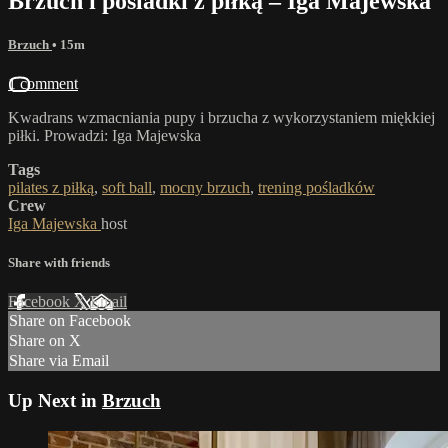
Brzuch i pośladki z piłką – Iga Majewska
Brzuch
• 15m
1 comment
Kwadrans wzmacniania pupy i brzucha z wykorzystaniem miękkiej
piłki. Prowadzi: Iga Majewska
Tags
pilates z piłką
,
soft ball
,
mocny brzuch
,
trening pośladków
Crew
Iga Majewska
host
Share with friends
Facebook
X
Email
Share on Facebook
Share on X
Share via Email
Up Next in
Brzuch