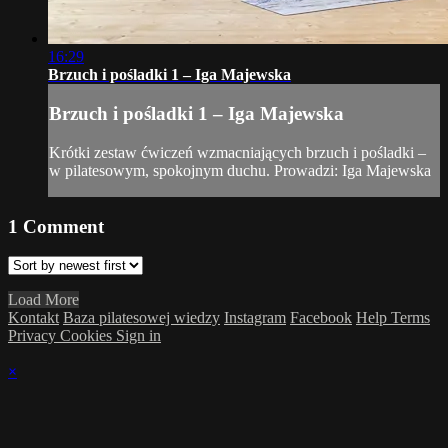
16:29
Brzuch i pośladki 1 – Iga Majewska
Brzuch i pośladki 1 – Iga Majewska
Krótki zestaw ćwiczeń wzmacniających brzuch i pośladki –
w pilatesowym, spokojnym duchu. Prowadzi: Iga Majewska
1
Comment
Load More
Kontakt
Baza pilatesowej wiedzy
Instagram
Facebook
Help
Terms
Privacy
Cookies
Sign in
×