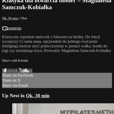
Klasyka dla otwarcia bioder – Magdalena
Samczuk-Kobiałka
Ok. 30 min
• 29m
7 comments
Klasyczny repertuar matwork z fokusem na biodra. Do lekcji
wystarczy Ci sama mata, opcjonalnie do jednego ćwiczenie
(bridging) możesz użyć podwyższenia w postaci wałka, kostki do
jogi czy zwiniętego koca. Prowadzi: Magdalena Samczuk-Kobiałka
Share with friends
Facebook
X
Email
Share on Facebook
Share on X
Share via Email
Up Next in
Ok. 30 min