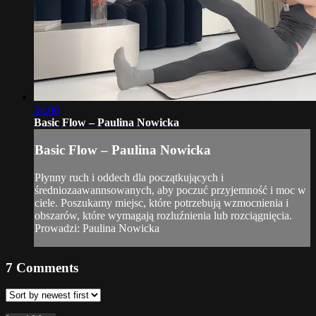
34:06
Basic Flow – Paulina Nowicka
Basic Flow – Paulina Nowicka
Płynny ruch i oddech dla początkujących i
średniozaawannsowanych, aby poczuć przyjemność i moc w
ciele. Poszukamy miejsc, które potrzebują wzmocnienia i
obszarów, które wymagają rozluźnienia lub rozciągnięcia.
Prowadzi: Paulina Nowicka
7
Comments