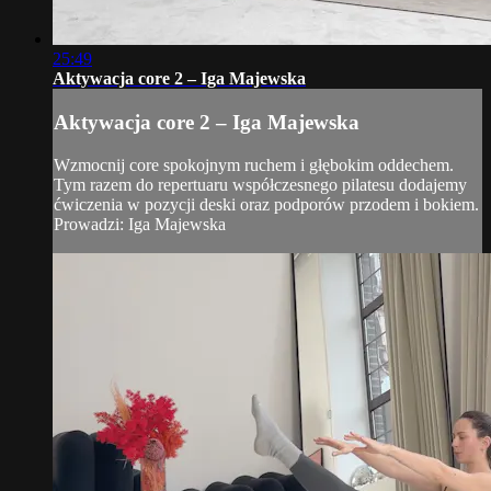
25:49
Aktywacja core 2 – Iga Majewska
Aktywacja core 2 – Iga Majewska
Wzmocnij core spokojnym ruchem i głębokim oddechem.
Tym razem do repertuaru współczesnego pilatesu dodajemy
ćwiczenia w pozycji deski oraz podporów przodem i bokiem.
Prowadzi: Iga Majewska