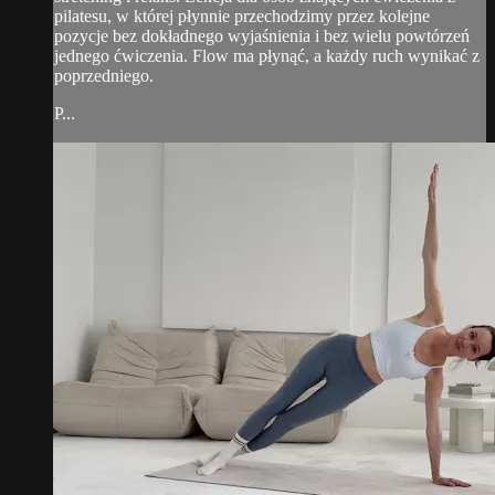
pilatesu, w której płynnie przechodzimy przez kolejne
pozycje bez dokładnego wyjaśnienia i bez wielu powtórzeń
jednego ćwiczenia. Flow ma płynąć, a każdy ruch wynikać z
poprzedniego.
P...