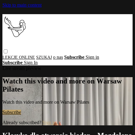
Skip to main content
o nas
Subscribe
Sign in
Subscribe
Sign In
Live stream preview
Watch this video and more on Warsaw
Pilates
Watch this video and more on Warsaw Pilates
Subscribe
Already subscribed?
Sign in