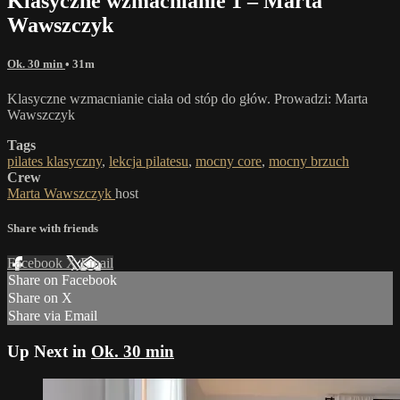
Klasyczne wzmacnianie 1 – Marta
Wawszczyk
Ok. 30 min
• 31m
Klasyczne wzmacnianie ciała od stóp do głów. Prowadzi: Marta
Wawszczyk
Tags
pilates klasyczny
,
lekcja pilatesu
,
mocny core
,
mocny brzuch
Crew
Marta Wawszczyk
host
Share with friends
Facebook
X
Email
Share on Facebook
Share on X
Share via Email
Up Next in
Ok. 30 min