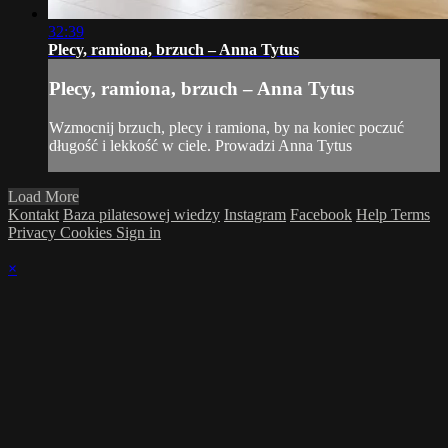
32:39
Plecy, ramiona, brzuch – Anna Tytus
Plecy, ramiona, brzuch – Anna Tytus
Wzmocnij brzuch, plecy i ramiona, by na koniec poczuć
długość i lekkość w ciele. Prowadzi Anna Tytus
Load More
Kontakt
Baza pilatesowej wiedzy
Instagram
Facebook
Help
Terms
Privacy
Cookies
Sign in
×