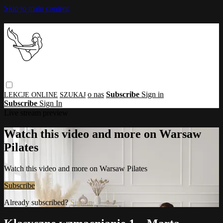
Skip to main content
o nas
Subscribe
Sign in
Subscribe
Sign In
Live stream preview
Watch this video and more on Warsaw
Pilates
Watch this video and more on Warsaw Pilates
Subscribe
Already subscribed?
Sign in