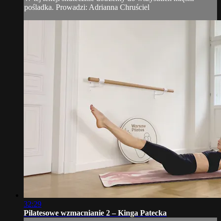
pośladka. Prowadzi: Adrianna Chruściel
32:29
Pilatesowe wzmacnianie 2 – Kinga Patecka