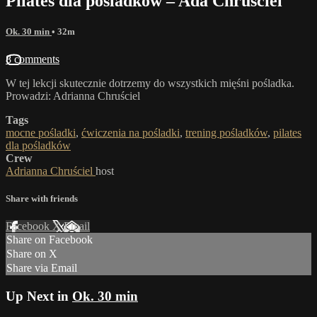
Pilates dla pośladków – Ada Chruściel
Ok. 30 min
• 32m
8 comments
​​W tej lekcji skutecznie dotrzemy do wszystkich mięśni pośladka.
Prowadzi: Adrianna Chruściel
Tags
mocne pośladki
,
ćwiczenia na pośladki
,
trening pośladków
,
pilates
dla pośladków
Crew
Adrianna Chruściel
host
Share with friends
Facebook
X
Email
Share on Facebook
Share on X
Share via Email
Up Next in
Ok. 30 min