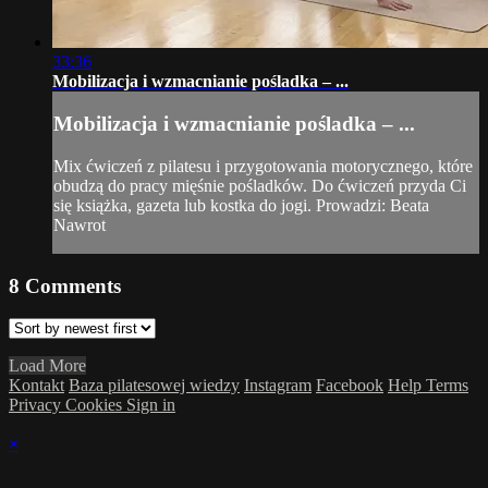
33:36
Mobilizacja i wzmacnianie pośladka – ...
Mobilizacja i wzmacnianie pośladka – ...
Mix ćwiczeń z pilatesu i przygotowania motorycznego, które
obudzą do pracy mięśnie pośladków. Do ćwiczeń przyda Ci
się książka, gazeta lub kostka do jogi. Prowadzi: Beata
Nawrot
8
Comments
Load More
Kontakt
Baza pilatesowej wiedzy
Instagram
Facebook
Help
Terms
Privacy
Cookies
Sign in
×