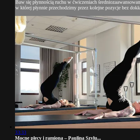
Baw się płynnością ruchu w ćwiczeniach średniozaawansowanyc
w której płynnie przechodzimy przez kolejne pozycje bez dokł
33:33
Mocne plecy i ramiona – Paulina Szylu...