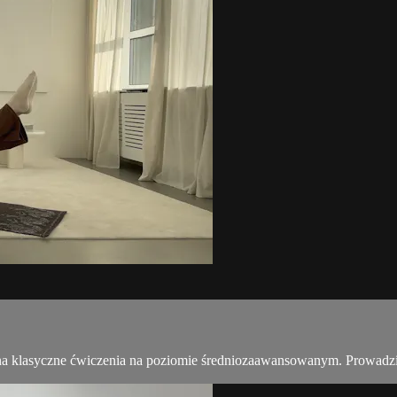
 na klasyczne ćwiczenia na poziomie średniozaawansowanym. Prowadz