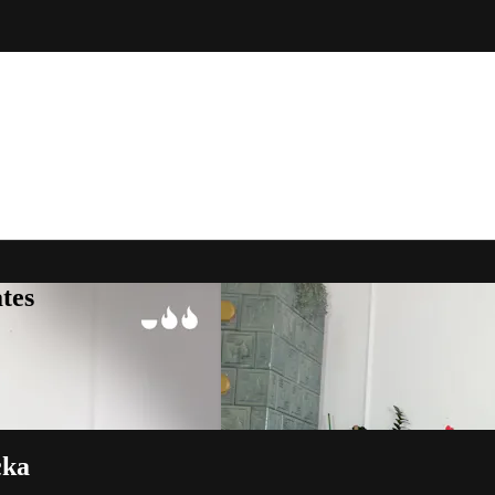
tes
cka