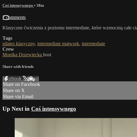
Coś intensywnego
• 38m
7 comments
Klasyczne ćwiczenia z poziomu intermediate, które wzmocnią całe c
Tags
pilates klasyczny
,
intermediate matwork
,
intermediate
Crew
Monika Drzewiecka
host
Share with friends
Facebook
X
Email
Share on Facebook
Share on X
Share via Email
Up Next in
Coś intensywnego