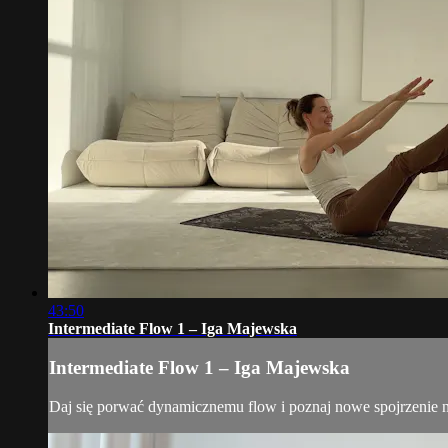
43:50
Intermediate Flow 1 – Iga Majewska
Intermediate Flow 1 – Iga Majewska
Daj się porwać dynamicznemu flow i poznaj nowe spojrzenie