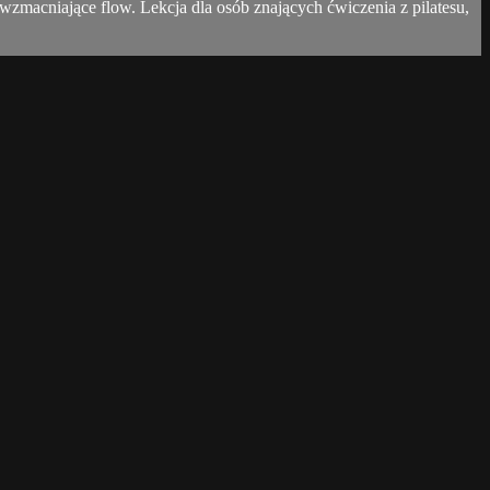
macniające flow. Lekcja dla osób znających ćwiczenia z pilatesu,