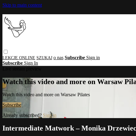
Skip to main content
o nas
Subscribe
Sign in
Subscribe
Sign In
Live stream preview
Watch this video and more on Warsaw Pila
Watch this video and more on Warsaw Pilates
Subscribe
Already subscribed?
Sign in
Intermediate Matwork – Monika Drzewie