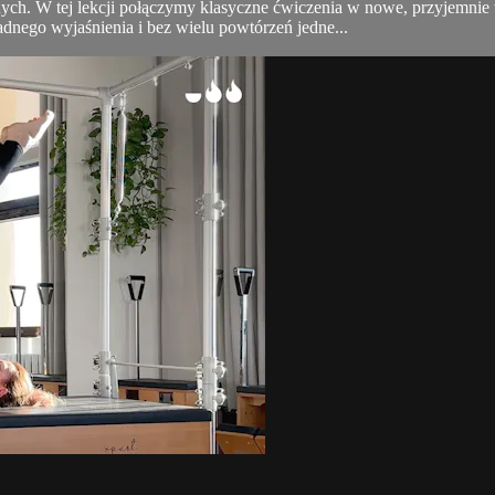
h. W tej lekcji połączymy klasyczne ćwiczenia w nowe, przyjemnie wz
adnego wyjaśnienia i bez wielu powtórzeń jedne...