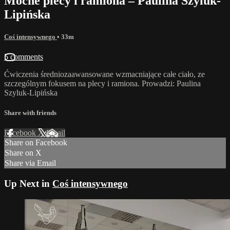
Mocne plecy i ramiona – Paulina Szyluk-
Lipińska
Coś intensywnego
• 33m
5 comments
Ćwiczenia średniozaawansowane wzmacniające całe ciało, ze
szczególnym fokusem na plecy i ramiona. Prowadzi: Paulina
Szyluk-Lipińska
Share with friends
Facebook
X
Email
Share on Facebook
Share on X
Share via Email
Up Next in
Coś intensywnego