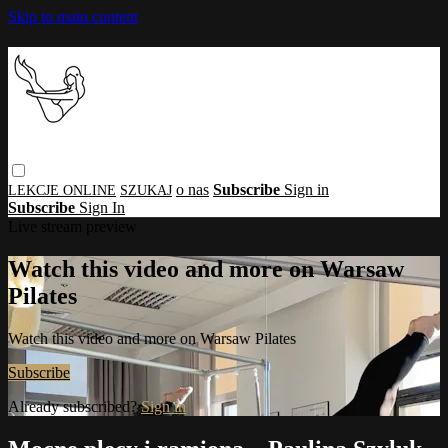
Skip to main content
o nas
Subscribe
Sign in
Subscribe
Sign In
Live stream preview
Watch this video and more on Warsaw
Pilates
Watch this video and more on Warsaw Pilates
Subscribe
Already subscribed?
Sign in