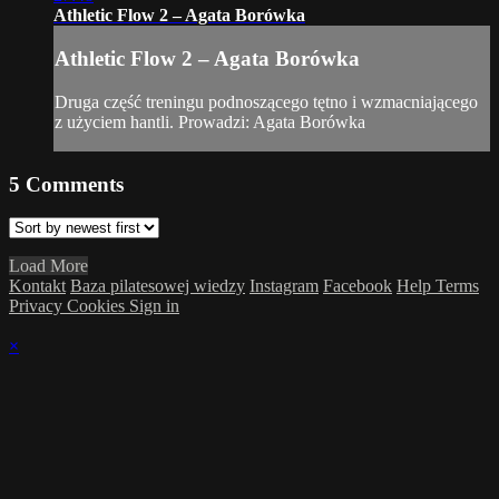
Athletic Flow 2 – Agata Borówka
Athletic Flow 2 – Agata Borówka
Druga część treningu podnoszącego tętno i wzmacniającego
z użyciem hantli. Prowadzi: Agata Borówka
5
Comments
Load More
Kontakt
Baza pilatesowej wiedzy
Instagram
Facebook
Help
Terms
Privacy
Cookies
Sign in
×