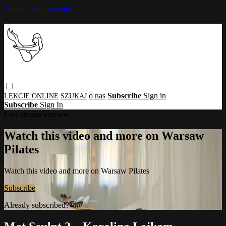
Skip to main content
o nas
Subscribe
Sign in
Subscribe
Sign In
Live stream preview
Watch this video and more on Warsaw
Pilates
Watch this video and more on Warsaw Pilates
Subscribe
Already subscribed?
Sign in