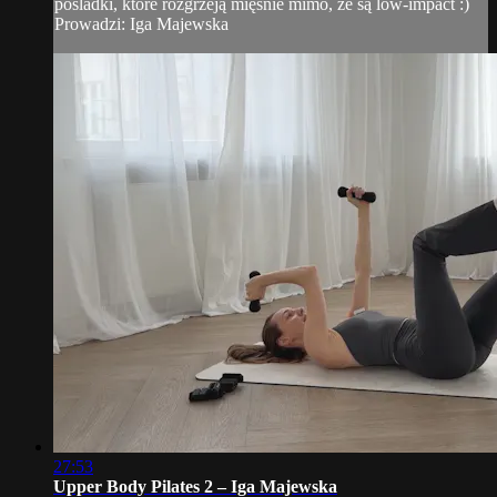
pośladki, które rozgrzeją mięśnie mimo, że są low-impact :)
Prowadzi: Iga Majewska
27:53
Upper Body Pilates 2 – Iga Majewska