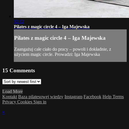
32:12
Pilates z magic circle 4 – Iga Majewska
Pilates z magic circle 4 – Iga Majewska
Zaangażuj całe ciało do pracy – powoli i dokładnie, z
użyciem magic circle. Prowadzi: Iga Majewska
15
Comments
Load More
Kontakt
Baza pilatesowej wiedzy
Instagram
Facebook
Help
Terms
Privacy
Cookies
Sign in
×