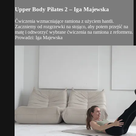
Upper Body Pilates 2 – Iga Majewska
Ćwiczenia wzmacniające ramiona z użyciem hantli.
Zaczniemy od rozgrzewki na stojąco, aby potem przejść na
matę i odtworzyć wybrane ćwiczenia na ramiona z reformera.
Prowadzi: Iga Majewska