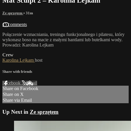
Mat Sculpt 2 – Karolina Lejkam
Ze sprzętem
• 31m
15 comments
Połączenie wzmacniania, treningu funkcjonalnego i pilatesu, który
wykonasz boso na macie z małymi hantlami lub butelkami wody.
Prowadzi: Karolina Lejkam
Crew
Karolina Lejkam
host
Share with friends
Facebook
X
Email
Share on Facebook
Share on X
Share via Email
Up Next in
Ze sprzętem