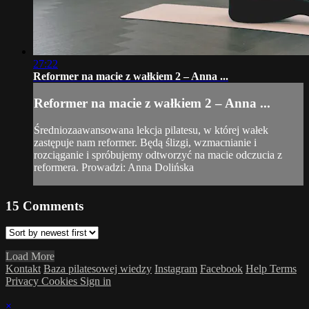
27:22
Reformer na macie z wałkiem 2 – Anna ...
Reformer na macie z wałkiem 2 – Anna ...
Średniozaawansowana lekcja pilatesu, w której wałek
zastępuje nam reformer. Będą ślizgi, wzmacnianie i
rozciąganie i spróbujemy odtworzyć na macie odczucia z
reformera. Prowadzi: Anna Dolińska
15
Comments
Load More
Kontakt
Baza pilatesowej wiedzy
Instagram
Facebook
Help
Terms
Privacy
Cookies
Sign in
×