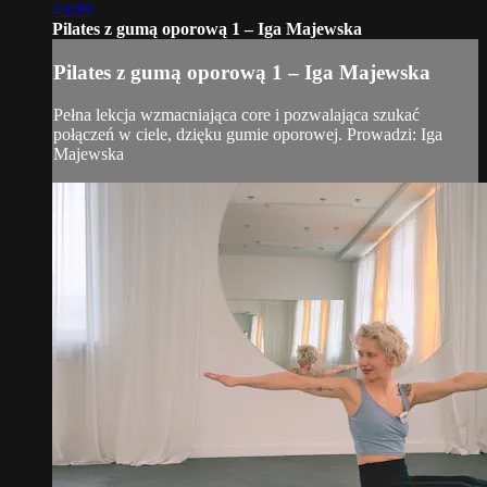
43:09
Pilates z gumą oporową 1 – Iga Majewska
Pilates z gumą oporową 1 – Iga Majewska
Pełna lekcja wzmacniająca core i pozwalająca szukać
połączeń w ciele, dzięku gumie oporowej. Prowadzi: Iga
Majewska