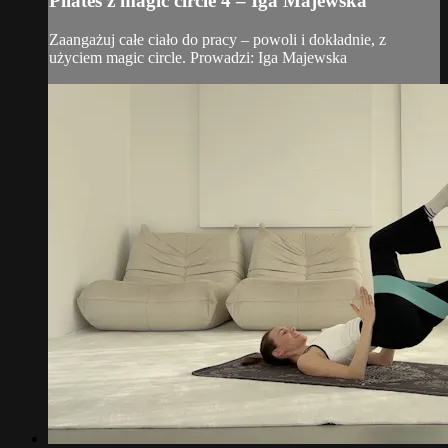
Pilates z magic circle 4 – Iga Majewska
Zaangażuj całe ciało do pracy – powoli i dokładnie, z
użyciem magic circle. Prowadzi: Iga Majewska