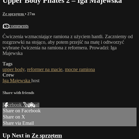
Upper Body Pilates 2 – Iga Majewska
Ze sprzętem
• 27m
15 comments
Ćwiczenia wzmacniające ramiona z użyciem hantli. Zaczniemy od
rozgrzewki na stojąco, aby potem przejść na matę i odtworzyć
wybrane ćwiczenia na ramiona z reformera. Prowadzi: Iga
Majewska
Tags
upper body
,
reformer na macie
,
mocne ramiona
Crew
Iga Majewska
host
Share with friends
Facebook
X
Email
Share on Facebook
Share on X
Share via Email
Up Next in
Ze sprzętem