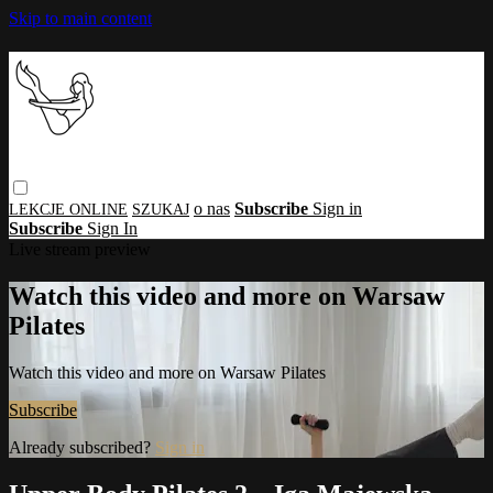
Skip to main content
o nas
Subscribe
Sign in
Subscribe
Sign In
Live stream preview
Watch this video and more on Warsaw
Pilates
Watch this video and more on Warsaw Pilates
Subscribe
Already subscribed?
Sign in