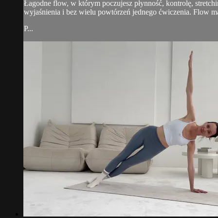
Łagodne flow, w którym poczujesz płynność, kontrolę, stretchi
wyjaśnienia i bez wielu powtórzeń jednego ćwiczenia. Flow m
P...