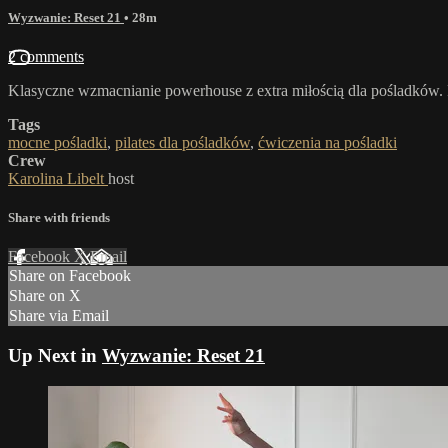
Wyzwanie: Reset 21
• 28m
2 comments
Klasyczne wzmacnianie powerhouse z extra miłością dla pośladków. 
Tags
mocne pośladki
,
pilates dla pośladków
,
ćwiczenia na pośladki
Crew
Karolina Libelt
host
Share with friends
Facebook
X
Email
Share on Facebook
Share on X
Share via Email
Up Next in
Wyzwanie: Reset 21