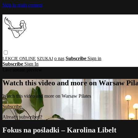
Skip to main content
o nas
Subscribe
Sign in
Subscribe
Sign In
Live stream preview
Watch this video and more on Warsaw Pila
Watch this video and more on Warsaw Pilates
Subscribe
Already subscribed?
Sign in
Fokus na pośladki – Karolina Libelt