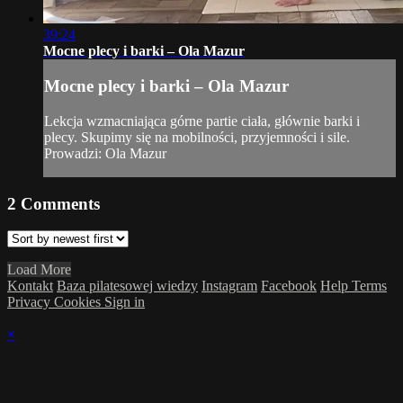
39:24
Mocne plecy i barki – Ola Mazur
Mocne plecy i barki – Ola Mazur
Lekcja wzmacniająca górne partie ciała, głównie barki i
plecy. Skupimy się na mobilności, przyjemności i sile.
Prowadzi: Ola Mazur
2
Comments
Load More
Kontakt
Baza pilatesowej wiedzy
Instagram
Facebook
Help
Terms
Privacy
Cookies
Sign in
×