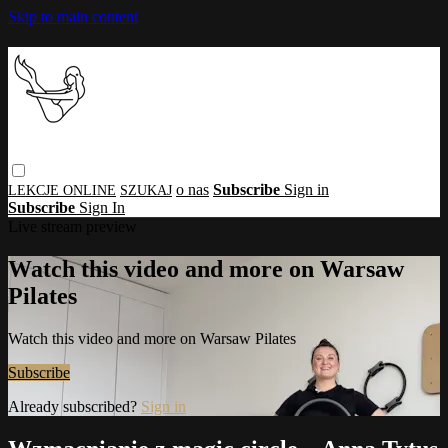
Skip to main content
o nas
Subscribe
Sign in
Subscribe
Sign In
Live stream preview
Watch this video and more on Warsaw
Pilates
Watch this video and more on Warsaw Pilates
Subscribe
Already subscribed?
Sign in