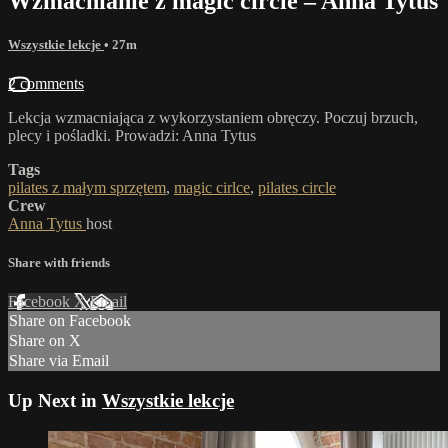
Wzmacnianie z magic circle – Anna Tytus
Wszystkie lekcje
• 27m
2 comments
Lekcja wzmacniająca z wykorzystaniem obręczy. Poczuj brzuch,
plecy i pośladki. Prowadzi: Anna Tytus
Tags
pilates z małym sprzętem
,
magic cirlce
,
pilates circle
Crew
Anna Tytus
host
Share with friends
Facebook
X
Email
Share on Facebook
Share on X
Share via Email
Up Next in
Wszystkie lekcje