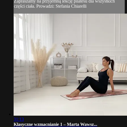
Zapraszamy na przyjemną lekcję pilatesu dla wszystkich
części ciała. Prowadzi: Stefania Chiarelli
31:13
Klasyczne wzmacnianie 1 – Marta Wawsz...