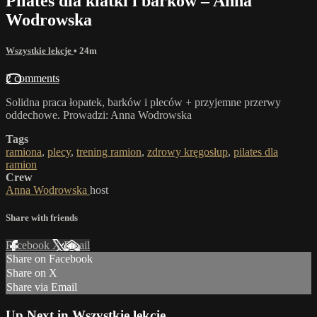
Pilates dla klatki i barków – Anna
Wodrowska
Wszystkie lekcje
• 24m
2 comments
Solidna praca łopatek, barków i pleców + przyjemne przerwy
oddechowe. Prowadzi: Anna Wodrowska
Tags
ramiona
,
plecy
,
trening ramion
,
zdrowy kręgosłup
,
pilates dla
ramion
Crew
Anna Wodrowska
host
Share with friends
Facebook
X
Email
Share on Facebook
Share on X
Share via Email
Up Next in
Wszystkie lekcje