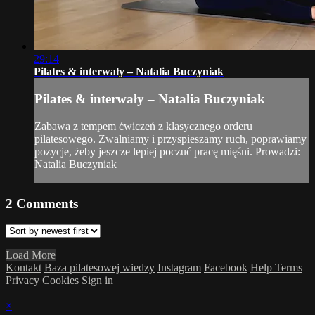
29:14
Pilates & interwały – Natalia Buczyniak
Pilates & interwały – Natalia Buczyniak
Zabawa z tempem ćwiczeń z klasycznego orderu
pilatesowego. Zwalniamy i przyspieszamy ruch, poprawiamy
pozycje, żeby jeszcze lepiej poczuć pracę mięśni. Prowadzi:
Natalia Buczyniak
2
Comments
Load More
Kontakt
Baza pilatesowej wiedzy
Instagram
Facebook
Help
Terms
Privacy
Cookies
Sign in
×