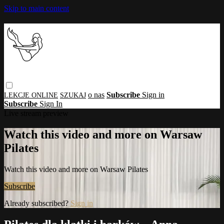
Skip to main content
o nas
Subscribe
Sign in
Subscribe
Sign In
Live stream preview
Watch this video and more on Warsaw
Pilates
Watch this video and more on Warsaw Pilates
Subscribe
Already subscribed?
Sign in