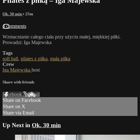
Pilates z piłką – Iga Majewska
Ok. 30 min
• 25m
4 comments
Wzmacnianie całego ciała przy użyciu małej, miękkiej piłki.
Prowadzi: Iga Majewska
Tags
soft ball
,
pilates z piłką
,
mała piłka
Crew
Iga Majewska
host
Share with friends
Facebook
X
Email
Share on Facebook
Share on X
Share via Email
Up Next in
Ok. 30 min