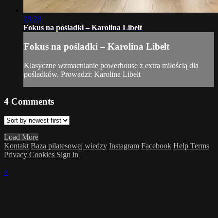
28:28
Fokus na pośladki – Karolina Libelt
Fokus na pośladki – Karolina Libelt
Klasyczne wzmacnianie powerhouse z extra miłością dla
pośladków. Prowadzi: Karolina Libelt
4
Comments
Load More
Kontakt
Baza pilatesowej wiedzy
Instagram
Facebook
Help
Terms
Privacy
Cookies
Sign in
×