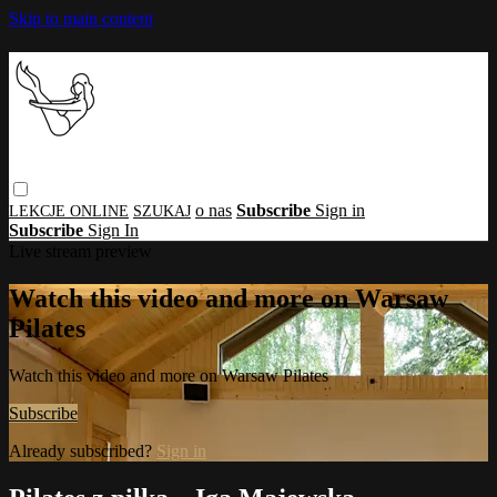
Skip to main content
o nas
Subscribe
Sign in
Subscribe
Sign In
Live stream preview
Watch this video and more on Warsaw
Pilates
Watch this video and more on Warsaw Pilates
Subscribe
Already subscribed?
Sign in