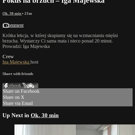
Fokus na brzuch – Iga Majewska
Ok. 30 min
• 21m
1 comment
Krótka lekcja, w której skupiamy się na wzmacnianiu mięśni
brzucha. Wystarczy Ci sama mata i nieco ponad 20 minut.
Prowadzi: Iga Majewska
Crew
Iga Majewska
host
Share with friends
Facebook
X
Email
Share on Facebook
Share on X
Share via Email
Up Next in
Ok. 30 min