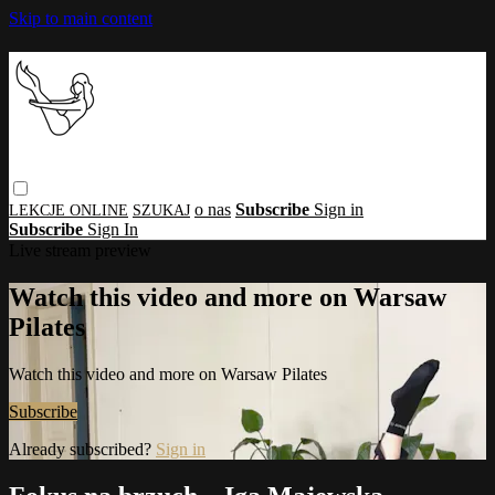
Skip to main content
o nas
Subscribe
Sign in
Subscribe
Sign In
Live stream preview
Watch this video and more on Warsaw
Pilates
Watch this video and more on Warsaw Pilates
Subscribe
Already subscribed?
Sign in