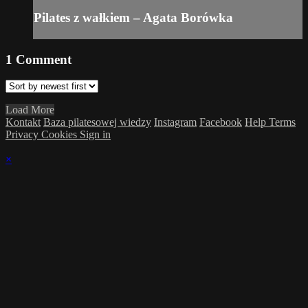
Pilates z wałkiem – Agata Borówka
1
Comment
Load More
Kontakt
Baza pilatesowej wiedzy
Instagram
Facebook
Help
Terms
Privacy
Cookies
Sign in
×