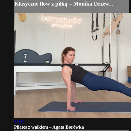
Klasyczne flow z piłką – Monika Drzew...
35:32
Pilates z wałkiem – Agata Borówka