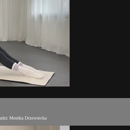
wadzi: Monika Drzewiecka