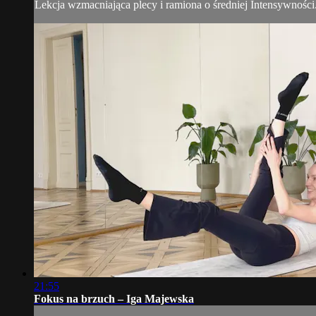
Lekcja wzmacniająca plecy i ramiona o średniej Intensywnośc
21:55
Fokus na brzuch – Iga Majewska