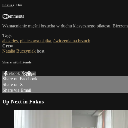
Fokus
• 13m
5 comments
Wzmacnianie mięśni brzucha w duchu klasycznego pilatesu. Bierzemy 
Tags
ab series
,
pilatesowa piątka
,
ćwiczenia na brzuch
Crew
Natalia Buczyniak
host
Share with friends
Facebook
X
Email
Share on Facebook
Share on X
Share via Email
Up Next in
Fokus