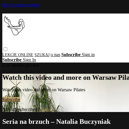
Skip to main content
o nas
Subscribe
Sign in
Subscribe
Sign In
Live stream preview
Watch this video and more on Warsaw Pila
Watch this video and more on Warsaw Pilates
Subscribe
Already subscribed?
Sign in
Seria na brzuch – Natalia Buczyniak