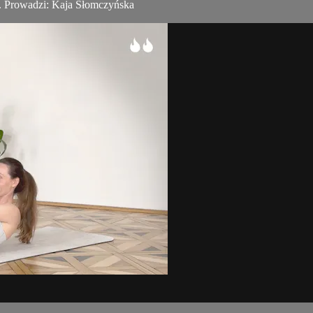
i. Prowadzi: Kaja Słomczyńska