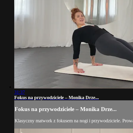
31:37
Fokus na przywodziciele – Monika Drze...
Fokus na przywodziciele – Monika Drze...
Klasyczny matwork z fokusem na nogi i przywodziciele. Pro