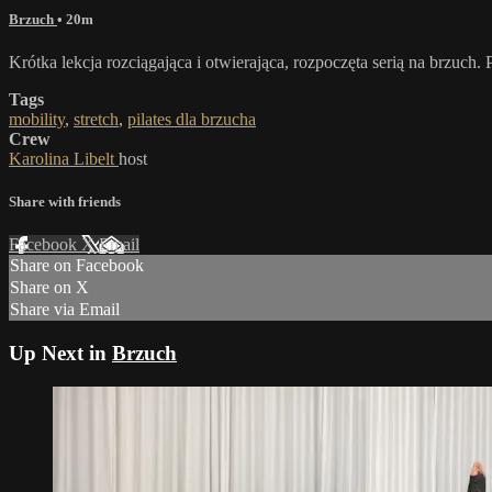
Brzuch
• 20m
Krótka lekcja rozciągająca i otwierająca, rozpoczęta serią na brzuch.
Tags
mobility
,
stretch
,
pilates dla brzucha
Crew
Karolina Libelt
host
Share with friends
Facebook
X
Email
Share on Facebook
Share on X
Share via Email
Up Next in
Brzuch