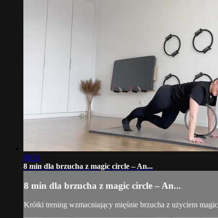
08:51
8 min dla brzucha z magic circle – An...
8 min dla brzucha z magic circle – An...
Krótki trening wzmacniający mięśnie brzucha z użyciem magic