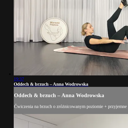
19:37
Oddech & brzuch – Anna Wodrowska
Oddech & brzuch – Anna Wodrowska
Ćwiczenia na brzuch o zróżnicowanym poziomie + przyjemn