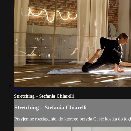
26:13
Stretching – Stefania Chiarelli
Stretching – Stefania Chiarelli
Przyjemne rozciąganie, do którego przyda Ci się kostka do jogi