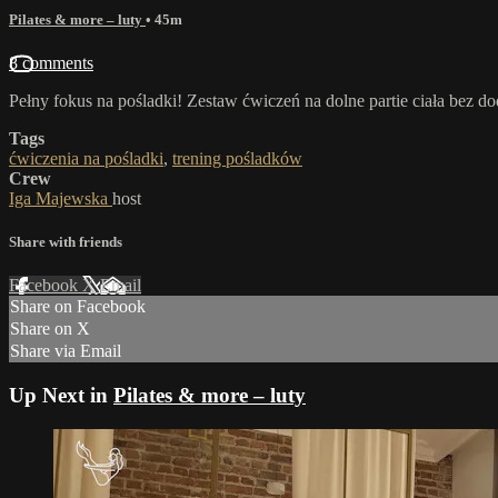
Pilates & more – luty
• 45m
8 comments
Pełny fokus na pośladki! Zestaw ćwiczeń na dolne partie ciała bez 
Tags
ćwiczenia na pośladki
,
trening pośladków
Crew
Iga Majewska
host
Share with friends
Facebook
X
Email
Share on Facebook
Share on X
Share via Email
Up Next in
Pilates & more – luty