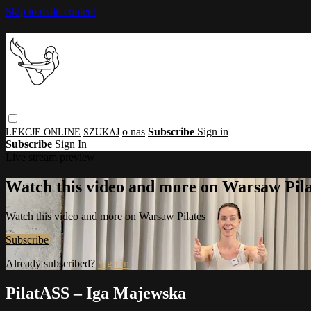
Skip to main content
o nas
Subscribe
Sign in
Subscribe
Sign In
Live stream preview
Watch this video and more on Warsaw Pila
Watch this video and more on Warsaw Pilates
Subscribe
Already subscribed?
Sign in
PilatASS – Iga Majewska