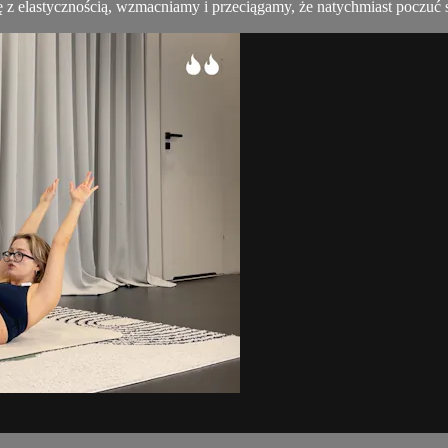
ę z elastycznością, wzmacniamy i przeciągamy, że natychmiast poczuć 