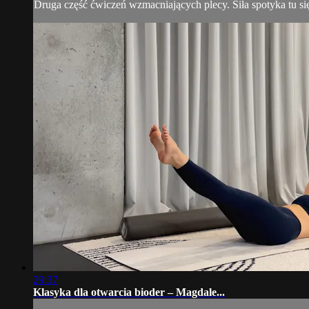
Druga część ćwiczeń wzmacniających plecy. Siła spotyka tu si
29:37
Klasyka dla otwarcia bioder – Magdale...