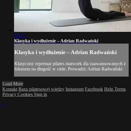
31:13
Klasyka i wydłużenie – Adrian Radwański
Klasyka i wydłużenie – Adrian Radwański
Klasyczny repertuar pilates matwork dla zaawansowanych z
fokusem na długość w ciele. Prowadzi: Adrian Radwański
Load More
Kontakt
Baza pilatesowej wiedzy
Instagram
Facebook
Help
Terms
Privacy
Cookies
Sign in
×