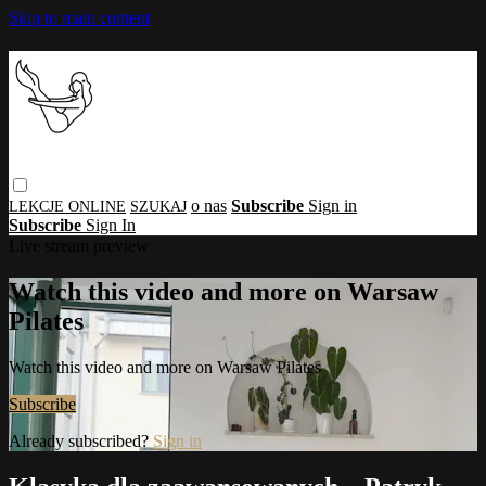
Skip to main content
o nas
Subscribe
Sign in
Subscribe
Sign In
Live stream preview
Watch this video and more on Warsaw
Pilates
Watch this video and more on Warsaw Pilates
Subscribe
Already subscribed?
Sign in