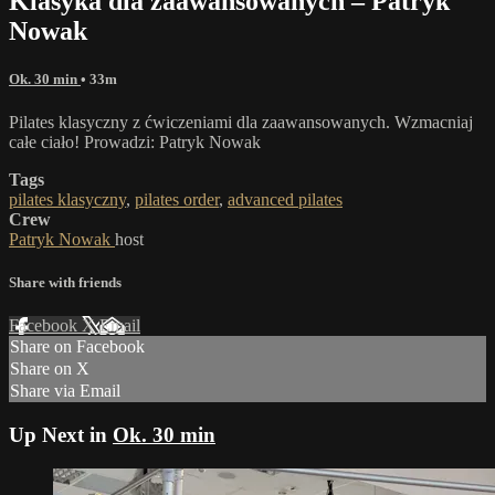
Klasyka dla zaawansowanych – Patryk
Nowak
Ok. 30 min
• 33m
Pilates klasyczny z ćwiczeniami dla zaawansowanych. Wzmacniaj
całe ciało! Prowadzi: Patryk Nowak
Tags
pilates klasyczny
,
pilates order
,
advanced pilates
Crew
Patryk Nowak
host
Share with friends
Facebook
X
Email
Share on Facebook
Share on X
Share via Email
Up Next in
Ok. 30 min