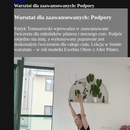
24:50
Warsztat dla zaawansowanych: Podpory
Warsztat dla zaawansowanych: Podpory
Patryk Tomaszewski wprowadza w zaawansowane
ćwiczenia dla miłośników pilatesu i mocnego core. Podpór
niejedno ma imię, a wykonywany poprawnie jest
doskonałym ćwiczeniem dla całego ciała. Lekcja w formie
warsztatu – w roli modelki Ewelina Oberc z Alter Pilates.