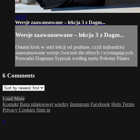
15:21
Wersje zaawansowane – lekcja 3 z Dagm...
Wersje zaawansowane – lekcja 3 z Dagm...
Ostatni krok w serii lekcji od podstaw, czyli najbardziej
zaawansowane wersje ćwiczeń dla silnych i wymagających.
Prowadzi Dagmara Syprzak według nurtu Polestar Pilates
6
Comments
Load More
Kontakt
Baza pilatesowej wiedzy
Instagram
Facebook
Help
Terms
Privacy
Cookies
Sign in
×