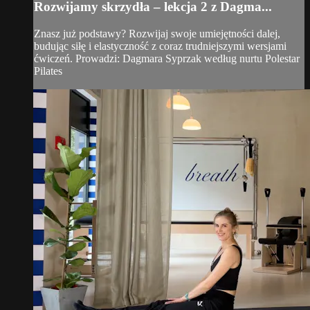
Rozwijamy skrzydła – lekcja 2 z Dagma...
Znasz już podstawy? Rozwijaj swoje umiejętności dalej,
budując siłę i elastyczność z coraz trudniejszymi wersjami
ćwiczeń. Prowadzi: Dagmara Syprzak według nurtu Polestar
Pilates