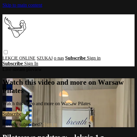
Skip to main content
o nas
Subscribe
Sign in
Subscribe
Sign In
Live stream preview
Watch this video and more on Warsaw
Pilates
Watch this video and more on Warsaw Pilates
Subscribe
Already subscribed?
Sign in