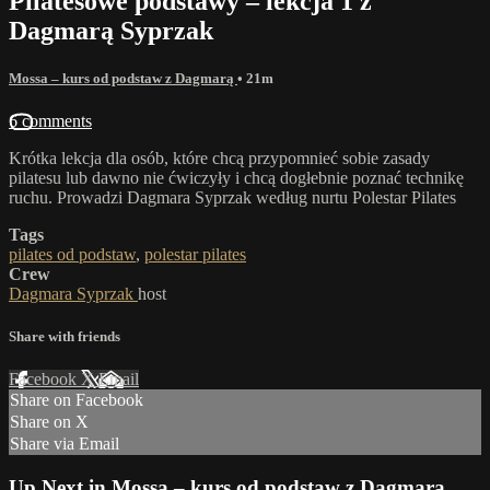
Pilatesowe podstawy – lekcja 1 z
Dagmarą Syprzak
Mossa – kurs od podstaw z Dagmarą
• 21m
6 comments
Krótka lekcja dla osób, które chcą przypomnieć sobie zasady
pilatesu lub dawno nie ćwiczyły i chcą dogłebnie poznać technikę
ruchu. Prowadzi Dagmara Syprzak według nurtu Polestar Pilates
Tags
pilates od podstaw
,
polestar pilates
Crew
Dagmara Syprzak
host
Share with friends
Facebook
X
Email
Share on Facebook
Share on X
Share via Email
Up Next in
Mossa – kurs od podstaw z Dagmarą