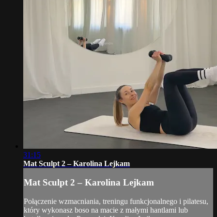
31:15
Mat Sculpt 2 – Karolina Lejkam
Mat Sculpt 2 – Karolina Lejkam
Połączenie wzmacniania, treningu funkcjonalnego i pilatesu,
który wykonasz boso na macie z małymi hantlami lub