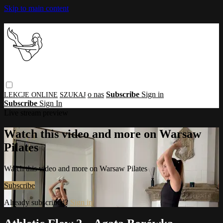
Skip to main content
o nas
Subscribe
Sign in
Subscribe
Sign In
Live stream preview
Watch this video and more on Warsaw
Pilates
Watch this video and more on Warsaw Pilates
Subscribe
Already subscribed?
Sign in