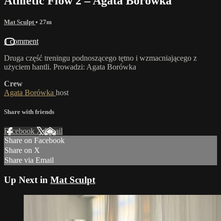
Athletic Flow 2 – Agata Borówka
Mat Sculpt
• 27m
1 comment
Druga część treningu podnoszącego tętno i wzmacniającego z
użyciem hantli. Prowadzi: Agata Borówka
Crew
Agata Borówka
host
Share with friends
Facebook
X
Email
Share on Facebook
Share on X
Share via Email
Up Next in
Mat Sculpt