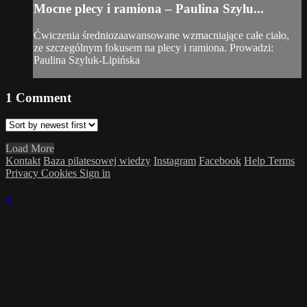
Mocne plecy i ramiona – Paulina Szylu...
Ćwiczenia średniozaawansowane wzmacniające całe ciało,
ze szczególnym fokusem na plecy i ramiona. Prowadzi:
Paulina Szyluk-Lipińska
1
Comment
Load More
Kontakt
Baza pilatesowej wiedzy
Instagram
Facebook
Help
Terms
Privacy
Cookies
Sign in
×