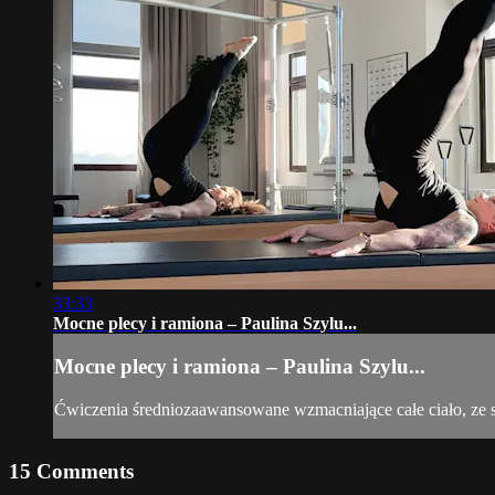
33:33
Mocne plecy i ramiona – Paulina Szylu...
Mocne plecy i ramiona – Paulina Szylu...
Ćwiczenia średniozaawansowane wzmacniające całe ciało, ze 
15
Comments