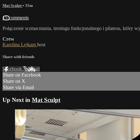
Mat Sculpt
• 31m
15 comments
Połączenie wzmacniania, treningu funkcjonalnego i pilatesu, który 
Crew
Karolina Lejkam
host
Share with friends
Facebook
X
Email
Share on Facebook
Share on X
Share via Email
Up Next in
Mat Sculpt