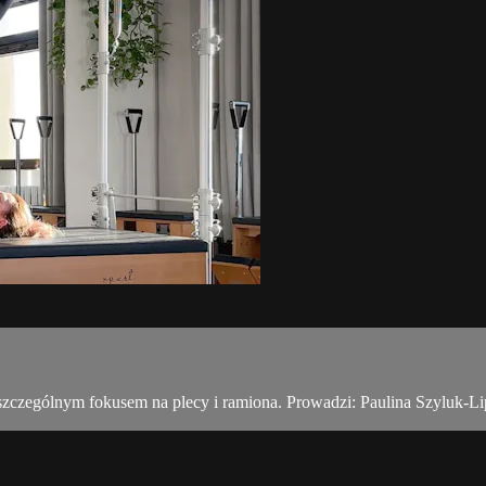
szczególnym fokusem na plecy i ramiona. Prowadzi: Paulina Szyluk-Li