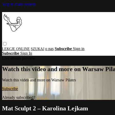
Skip to main content
o nas
Subscribe
Sign in
Subscribe
Sign In
Live stream preview
Watch this video and more on Warsaw Pila
Watch this video and more on Warsaw Pilates
Subscribe
Already subscribed?
Sign in
Mat Sculpt 2 – Karolina Lejkam