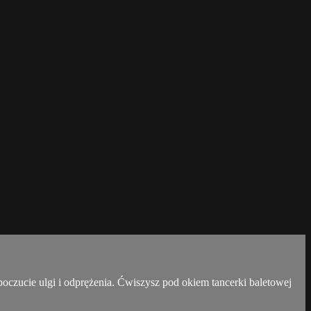
 poczucie ulgi i odprężenia. Ćwiszysz pod okiem tancerki baletowej