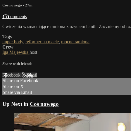
Coś nowego
• 27m
15 comments
Ćwiczenia wzmacniające ramiona z użyciem hantli. Zaczniemy od roz
Tags
upper body
,
reformer na macie
,
mocne ramiona
Crew
Iga Majewska
host
Share with friends
Facebook
X
Email
Share on Facebook
Share on X
Share via Email
Up Next in
Coś nowego