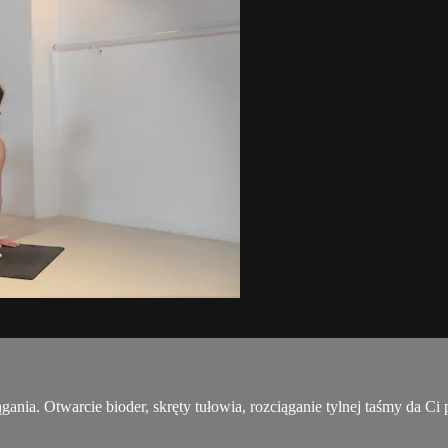
ągania. Otwarcie bioder, skręty tułowia, rozciąganie tylnej taśmy da Ci