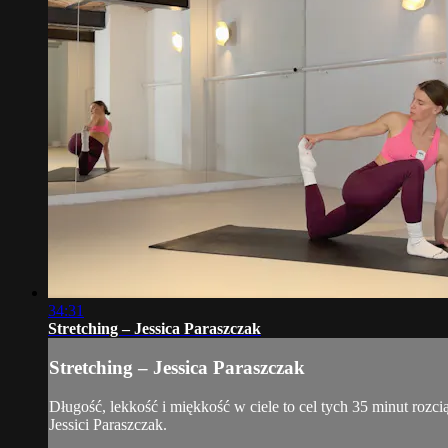
34:31
Stretching – Jessica Paraszczak
Stretching – Jessica Paraszczak
Długość, lekkość i miękkość w ciele to cel tych 35 minut rozci
Jessici Paraszczak.