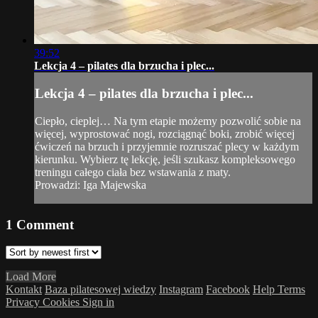
39:52
Lekcja 4 – pilates dla brzucha i plec...
Lekcja 4 – pilates dla brzucha i plec...
Ciepło, cieplej… Na tym etapie możemy pozwolić sobie na
więcej, wyprostować nogi, rozciągnąć boki, zrobić więcej
ćwiczeń na brzuch i przyjemnie rozruszać plecy w każdym
kierunku. Wybierz tę lekcję, jeśli szukasz kompleksowego
treningu całego ciała bez wstawania z maty.
Prowadzi: Iga Majewska
1
Comment
Load More
Kontakt
Baza pilatesowej wiedzy
Instagram
Facebook
Help
Terms
Privacy
Cookies
Sign in