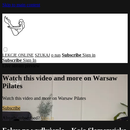
Skip to main content
o nas
Subscribe
Sign in
Subscribe
Sign In
Live stream preview
Watch this video and more on Warsaw
Pilates
Watch this video and more on Warsaw Pilates
Subscribe
Already subscribed?
Sign in