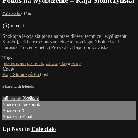
Fokus na wydłużenie – Kaja Słomczyńska
Całe ciało
• 18m
1 comment
Spokojna lekcja skupiona na prawidłowej technice i wydłużeniu.
Spróbuj, jeśli chcesz poczuć lekkość, rozciągnąć boki ciała i
"urosnąć" o centymetr :) Prowadzi: Kaja Słomczyńska
Tags
pilates &amp; stretch
,
zdrowy kręgosłup
Crew
Kaja Słomczyńska
host
Share with friends
Facebook
X
Email
Share on Facebook
Share on X
Share via Email
Up Next in
Całe ciało