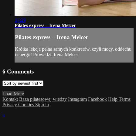
14:29
Pilates express – Irena Melcer
Pilates express – Irena Melcer
Krótka lekcja pełna samych konkretów, czyli mocy, oddechu
i energii! Prowadzi: Irena Melcer
6
Comments
Load More
Kontakt
Baza pilatesowej wiedzy
Instagram
Facebook
Help
Terms
Privacy
Cookies
Sign in
×