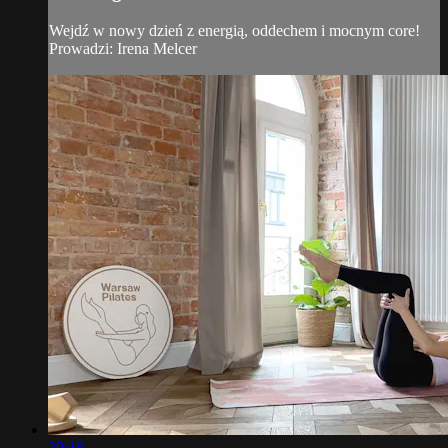
Wejdź w nowy dzień z energią, oddechem i mocnym core!
Prowadzi: Irena Melcer
39:18