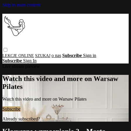
Skip to main content
o nas
Subscribe
Sign in
Subscribe
Sign In
Live stream preview
Watch this video and more on Warsaw
Pilates
Watch this video and more on Warsaw Pilates
Subscribe
Already subscribed?
Sign in