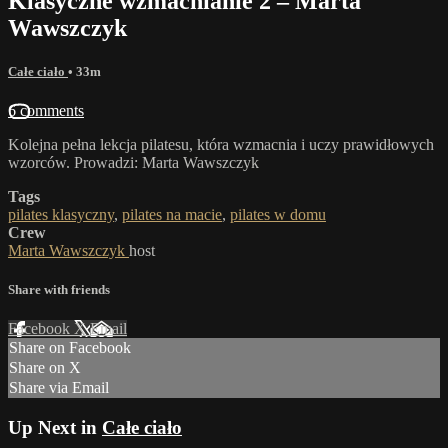
Klasyczne wzmacnianie 2 – Marta
Wawszczyk
Całe ciało
• 33m
6 comments
Kolejna pełna lekcja pilatesu, która wzmacnia i uczy prawidłowych
wzorców. Prowadzi: Marta Wawszczyk
Tags
pilates klasyczny
,
pilates na macie
,
pilates w domu
Crew
Marta Wawszczyk
host
Share with friends
Facebook
X
Email
Share on Facebook
Share on X
Share via Email
Up Next in
Całe ciało