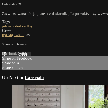
Całe ciało
• 21m
Zaawansowana lekcja pilatesu z deskorolką dla poszukiwaczy wyzw
Tags
pilates z deskorolką
Crew
Iga Majewska
host
Share with friends
Facebook
X
Email
Share on Facebook
Share on X
Share via Email
Up Next in
Całe ciało