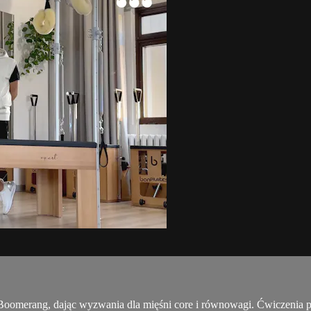
oomerang, dając wyzwania dla mięśni core i równowagi. Ćwiczenia p