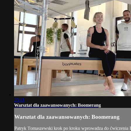
25:41
Warsztat dla zaawansowanych: Boomerang
Warsztat dla zaawansowanych: Boomerang
Patryk Tomaszewski krok po kroku wprowadza do ćwiczenia B