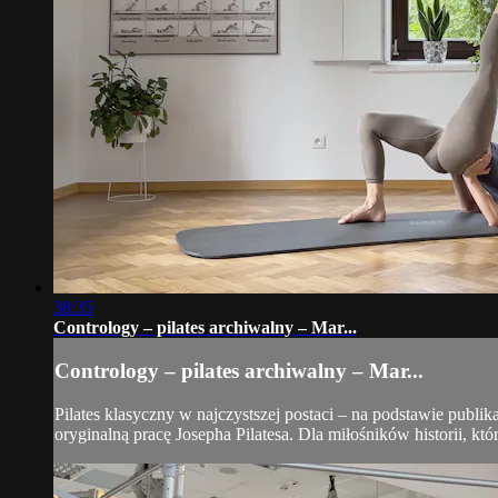
38:35
Contrology – pilates archiwalny – Mar...
Contrology – pilates archiwalny – Mar...
Pilates klasyczny w najczystszej postaci – na podstawie publi
oryginalną pracę Josepha Pilatesa. Dla miłośników historii, któ