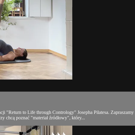
kacji "Return to Life through Contrology" Josepha Pilatesa. Zapraszam
rzy chcą poznać "materiał źródłowy", który...