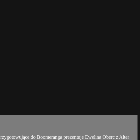
rzygotowujące do Boomeranga prezentuje Ewelina Oberc z Alter