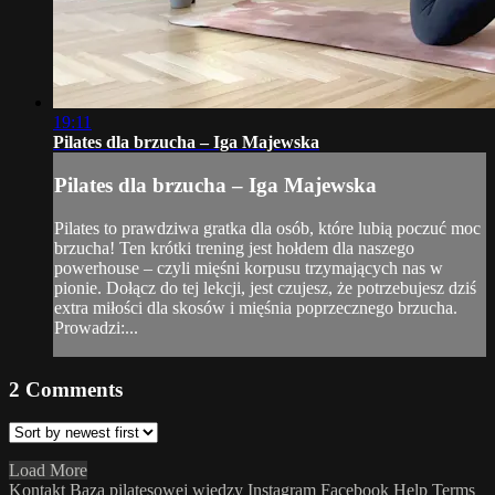
19:11
Pilates dla brzucha – Iga Majewska
Pilates dla brzucha – Iga Majewska
Pilates to prawdziwa gratka dla osób, które lubią poczuć moc
brzucha! Ten krótki trening jest hołdem dla naszego
powerhouse – czyli mięśni korpusu trzymających nas w
pionie. Dołącz do tej lekcji, jest czujesz, że potrzebujesz dziś
extra miłości dla skosów i mięśnia poprzecznego brzucha.
Prowadzi:...
2
Comments
Load More
Kontakt
Baza pilatesowej wiedzy
Instagram
Facebook
Help
Terms