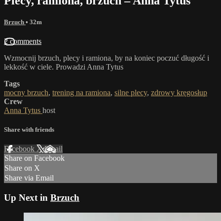
Plecy, ramiona, brzuch – Anna Tytus
Brzuch
• 32m
2 comments
Wzmocnij brzuch, plecy i ramiona, by na koniec poczuć długość i
lekkość w ciele. Prowadzi Anna Tytus
Tags
mocny brzuch
,
trening na ramiona
,
silne plecy
,
zdrowy kręgosłup
Crew
Anna Tytus
host
Share with friends
Facebook
X
Email
Share on Facebook
Share on X
Share via Email
Up Next in
Brzuch