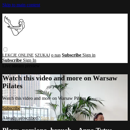
Skip to main content
o nas
Subscribe
Sign in
Subscribe
Sign In
Live stream preview
Watch this video and more on Warsaw
Pilates
Watch this video and more on Warsaw Pilates
Subscribe
Already subscribed?
Sign in