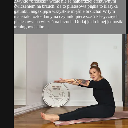
Zwykłe “brzuszki” wcale nie są najbardziej efektywnym
ćwiczeniem na brzuch. Za to pilatesowa piątka to klasyka
gatunku, angażująca wszystkie mięśnie brzucha! W tym
materiale rozkładamy na czynniki pierwsze 5 klasycznych
pilatesowych ćwiczeń na brzuch. Dodaj je do innej jednostki
treningowej albo ...